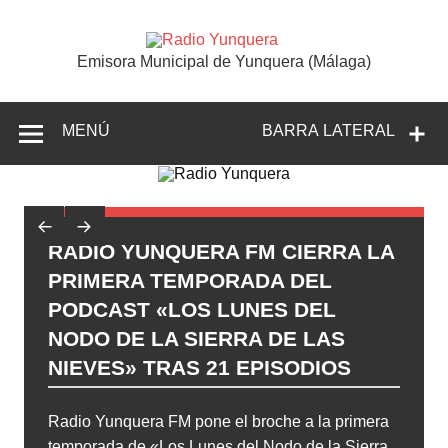
Saltar
al
contenido
Radio
Emisora Municipal de Yunquera (Málaga)
Yunquer
MENÚ
BARRA LATERAL
IO YUNQUERA FM CIERRA LA
COMIEN
IMERA TEMPORADA DEL
MUSICAL
CAST «LOS LUNES DEL
LAS NI
O DE LA SIERRA DE LAS
MÁLAGA
VES» TRAS 21 EPISODIOS
YUNQU
 Yunquera FM pone el broche a la primera
La música en
rada de «Los Lunes del Nodo de la Sierra
rincones de 