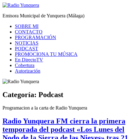
Saltar
al
Radio Yunquera
Emisora Municipal de Yunquera (Málaga)
contenido
SOBRE MI
CONTACTO
PROGRAMACIÓN
NOTICIAS
PODCAST
PROMOCIONA TU MÚSICA
En DirectoTV
Cobertura
Autorización
Categoría:
Podcast
Programacion a la carta de Radio Yunquera
Radio Yunquera FM cierra la primera
temporada del podcast «Los Lunes del
Nodo de la Sierra de las Nieves» tras 21