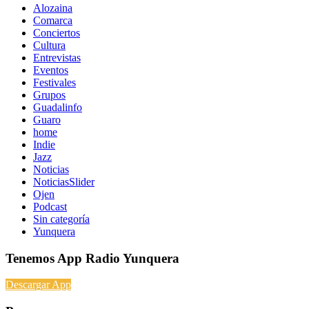
Alozaina
Comarca
Conciertos
Cultura
Entrevistas
Eventos
Festivales
Grupos
Guadalinfo
Guaro
home
Indie
Jazz
Noticias
NoticiasSlider
Ojen
Podcast
Sin categoría
Yunquera
Tenemos App Radio Yunquera
Descargar App