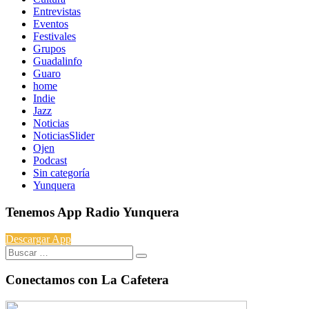
Entrevistas
Eventos
Festivales
Grupos
Guadalinfo
Guaro
home
Indie
Jazz
Noticias
NoticiasSlider
Ojen
Podcast
Sin categoría
Yunquera
Tenemos App Radio Yunquera
Descargar App
Buscar:
Conectamos con La Cafetera