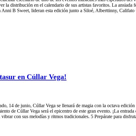
a distribución en el calendario de sus artistas favoritos. La ansiada f
nni B Sweet, lideran esta edición junto a Siloé, Alberttinny, Califat
ltasur en Cúllar Vega!
o, 14 de junio, Cúllar Vega se llenará de magia con la octava edición de
iento de Cúllar Vega será el epicentro de este gran evento. ¡La entrada 
n vibrar con sus melodías y ritmos tradicionales. 5 Prepárate para disfru