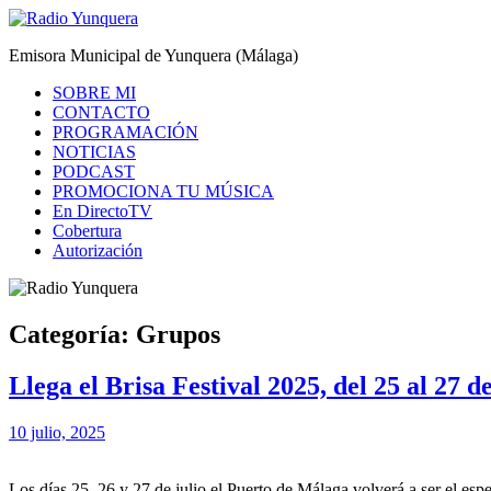
Saltar
al
Radio Yunquera
Emisora Municipal de Yunquera (Málaga)
contenido
SOBRE MI
CONTACTO
PROGRAMACIÓN
NOTICIAS
PODCAST
PROMOCIONA TU MÚSICA
En DirectoTV
Cobertura
Autorización
Categoría:
Grupos
Llega el Brisa Festival 2025, del 25 al 27 d
10 julio, 2025
Los días 25, 26 y 27 de julio el Puerto de Málaga volverá a ser el esp