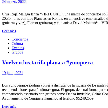
24 marzo, 2022
Cruz Roja Málaga lanza ‘VIRTUOXO’, una marca de conciertos solidario
20:30 horas con Los Planetas en Ronda, en un enclave emblemático de
(guitarra y voz), Florent (guitarra) y el pianista David Montañés. ‘V
Leer más
Conciertos
Cultura
Eventos
Grupos
Vuelven los tarifa plana a #yunquera
19 julio, 2021
Los yunqueranos podrán volver a disfrutar de la música de los malague
recomendaciones para #culturasegura. El grupo, del cual forma parte
compartiendo escenario con grupos como Danza Invisible, Celtas Cor
Ayuntamiento de Yunquera llamando al teléfono 952482609.
Leer más