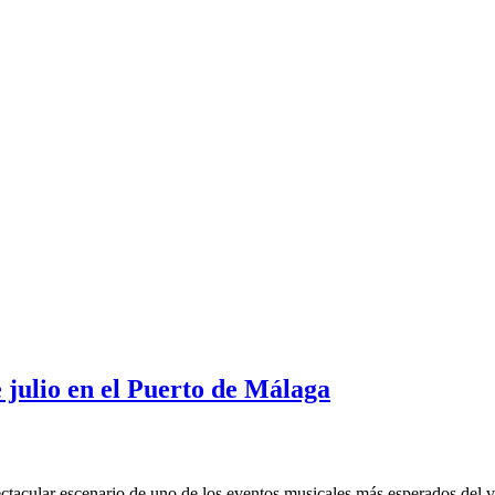
e julio en el Puerto de Málaga
ectacular escenario de uno de los eventos musicales más esperados del ve