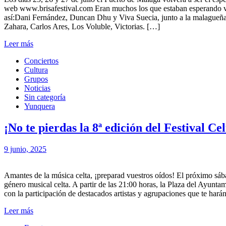
web www.brisafestival.com Eran muchos los que estaban esperando ver l
así:Dani Fernández, Duncan Dhu y Viva Suecia, junto a la malagueña A
Zahara, Carlos Ares, Los Voluble, Victorias. […]
Leer más
Conciertos
Cultura
Grupos
Noticias
Sin categoría
Yunquera
¡No te pierdas la 8ª edición del Festival Ce
9 junio, 2025
Amantes de la música celta, ¡preparad vuestros oídos! El próximo sábad
género musical celta. A partir de las 21:00 horas, la Plaza del Ayuntam
con la participación de destacados artistas y agrupaciones que te hará
Leer más