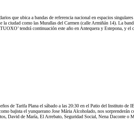
s que ubica a bandas de referencia nacional en espacios singulares de
 la ciudad como las Murallas del Carmen (calle Armiñán 14). La banda 
IRTUOXO’ tendrá continuación este año en Antequera y Estepona, y el car
ños de Tarifa Plana el sábado a las 20:30 en el Patio del Instituto de 
 como bajista el yunquerano Jose Mária Alcoholado, nos sorprenderán c
tos, David de María, El Arrebato, Seguridad Social, Nena Daconte o Mo