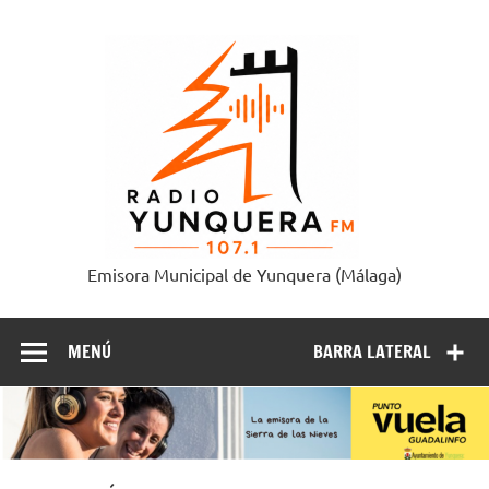
Saltar
al
Radi
contenido
Yunque
Emisora Municipal de Yunquera (Málaga)
MENÚ
BARRA LATERAL