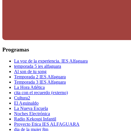
Programas
La voz de la experiencia. IES Alfaguara
temporada 5 ies alfaguara
Al son de tu song
Temporada 2 IES Alfaguara
Temporada 3 IES Alfaguara
La Hora Atlética
cita con el recuerdo (externo)
Cultura2
El Aguinaldo
La Nueva Escuela
Noches Electrónica
Radio Kekospi Infantil
Proyecto Etica IES ALFAGUARA
dia de la mujer 8m