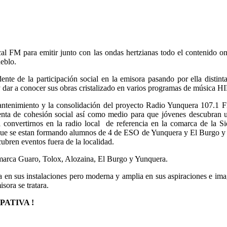
ocal FM para emitir junto con las ondas hertzianas todo el contenido o
ueblo.
nte de la participación social en la emisora pasando por ella distin
lar y dar a conocer sus obras cristalizado en varios programas de músi
mantenimiento y la consolidación del proyecto Radio Yunquera 107.1 F
nta de cohesión social así como medio para que jóvenes descubran u
onvertirnos en la radio local de referencia en la comarca de la Sie
 que se estan formando alumnos de 4 de ESO de Yunquera y El Burgo y l
ubren eventos fuera de la localidad.
comarca Guaro, Tolox, Alozaina, El Burgo y Yunquera.
 en sus instalaciones pero moderna y amplia en sus aspiraciones e ima
ora se tratara.
PATIVA !