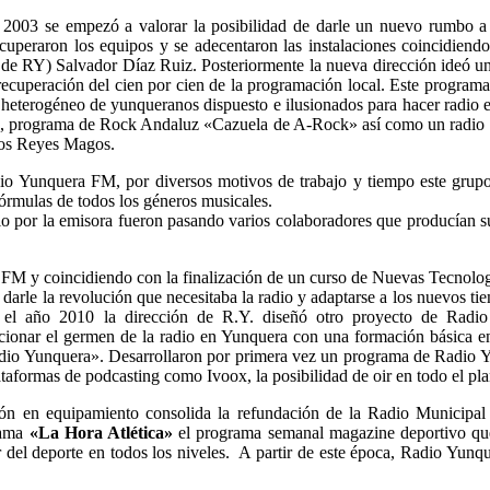
de 2003 se empezó a valorar la posibilidad de darle un nuevo rumbo 
ecuperaron los equipos y se adecentaron las instalaciones coincidiend
es de RY) Salvador Díaz Ruiz. Posteriormente la nueva dirección ideó u
ecuperación del cien por cien de la programación local. Este programa
eterogéneo de yunqueranos dispuesto e ilusionados para hacer radio e
r», programa de Rock Andaluz «Cazuela de A-Rock» así como un radio co
 los Reyes Magos.
o Yunquera FM, por diversos motivos de trabajo y tiempo este grupo 
fórmulas de todos los géneros musicales.
dio por la emisora fueron pasando varios colaboradores que producían 
FM y coincidiendo con la finalización de un curso de Nuevas Tecnolog
 darle la revolución que necesitaba la radio y adaptarse a los nuevos 
a el año 2010 la dirección de R.Y. diseñó otro proyecto de Ra
ar el germen de la radio en Yunquera con una formación básica en 
io Yunquera». Desarrollaron por primera vez un programa de Radio Y
aformas de podcasting como Ivoox, la posibilidad de oir en todo el plan
ión en equipamiento consolida la refundación de la Radio Municipal
grama
«La Hora Atlética»
el programa semanal magazine deportivo que
 del deporte en todos los niveles. A partir de este época, Radio Yun