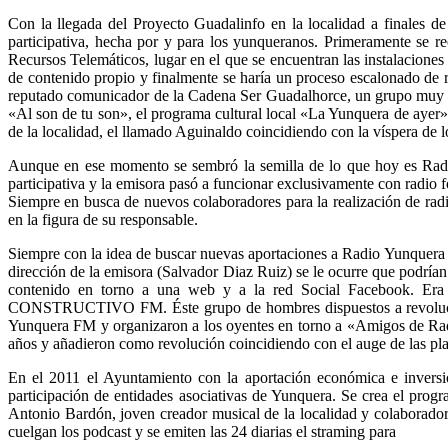
Con la llegada del Proyecto Guadalinfo en la localidad a finales 
participativa, hecha por y para los yunqueranos. Primeramente se r
Recursos Telemáticos, lugar en el que se encuentran las instalacion
de contenido propio y finalmente se haría un proceso escalonado de r
reputado comunicador de la Cadena Ser Guadalhorce, un grupo muy h
«Al son de tu son», el programa cultural local «La Yunquera de aye
de la localidad, el llamado Aguinaldo coincidiendo con la víspera de
Aunque en ese momento se sembró la semilla de lo que hoy es Radi
participativa y la emisora pasó a funcionar exclusivamente con radio 
Siempre en busca de nuevos colaboradores para la realización de ra
en la figura de su responsable.
Siempre con la idea de buscar nuevas aportaciones a Radio Yunquera 
dirección de la emisora (Salvador Diaz Ruiz) se le ocurre que podrían
contenido en torno a una web y a la red Social Facebook. Er
CONSTRUCTIVO FM. Éste grupo de hombres dispuestos a revolucion
Yunquera FM y organizaron a los oyentes en torno a «Amigos de Rad
años y añadieron como revolución coincidiendo con el auge de las plat
En el 2011 el Ayuntamiento con la aportación económica e invers
participación de entidades asociativas de Yunquera. Se crea el pro
Antonio Bardón, joven creador musical de la localidad y colaborador
cuelgan los podcast y se emiten las 24 diarias el straming para