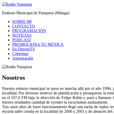
Saltar
al
Radio Yunquera
Emisora Municipal de Yunquera (Málaga)
contenido
SOBRE MI
CONTACTO
PROGRAMACIÓN
NOTICIAS
PODCAST
PROMOCIONA TU MÚSICA
En DirectoTV
Cobertura
Autorización
Nosotros
Nuestra emisora municipal se puso en marcha allá por el año 1996, p
localidad. Por diversos motivos de planificación y presupuesto la emi
en el 107.0 FM bajo la dirección de Felipe Rubio y pasó a lla
buenos resultados cantidad de oyentes la escuchaban asiduamente.
Tras unos años de buen funcionamiento llegó una racha de malos res
escuela taller creada en la localidad de 2000 a 2003 y de almacén del 