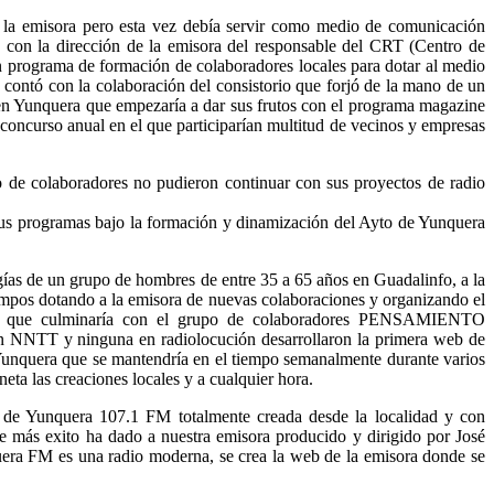
a la emisora pero esta vez debía servir como medio de comunicación
o con la dirección de la emisora del responsable del CRT (Centro de
n programa de formación de colaboradores locales para dotar al medio
 contó con la colaboración del consistorio que forjó de la mano de un
n Yunquera que empezaría a dar sus frutos con el programa magazine
ncurso anual en el que participarían multitud de vecinos y empresas
de colaboradores no pudieron continuar con sus proyectos de radio
sus programas bajo la formación y dinamización del Ayto de Yunquera
ías de un grupo de hombres de entre 35 a 65 años en Guadalinfo, a la
tiempos dotando a la emisora de nuevas colaboraciones y organizando el
dio que culminaría con el grupo de colaboradores PENSAMIENTO
NNTT y ninguna en radiolocución desarrollaron la primera web de
unquera que se mantendría en el tiempo semanalmente durante varios
eta las creaciones locales y a cualquier hora.
 de Yunquera 107.1 FM totalmente creada desde la localidad y con
 más exito ha dado a nuestra emisora producido y dirigido por José
quera FM es una radio moderna, se crea la web de la emisora donde se