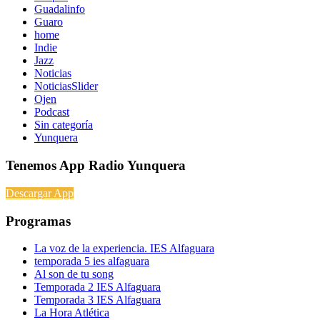
Guadalinfo
Guaro
home
Indie
Jazz
Noticias
NoticiasSlider
Ojen
Podcast
Sin categoría
Yunquera
Tenemos App Radio Yunquera
Descargar App
Programas
La voz de la experiencia. IES Alfaguara
temporada 5 ies alfaguara
Al son de tu song
Temporada 2 IES Alfaguara
Temporada 3 IES Alfaguara
La Hora Atlética