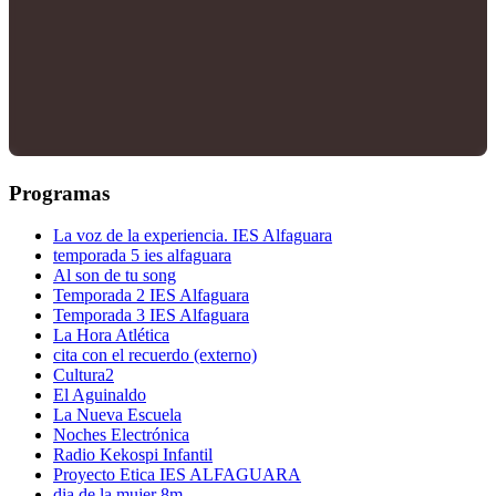
Programas
La voz de la experiencia. IES Alfaguara
temporada 5 ies alfaguara
Al son de tu song
Temporada 2 IES Alfaguara
Temporada 3 IES Alfaguara
La Hora Atlética
cita con el recuerdo (externo)
Cultura2
El Aguinaldo
La Nueva Escuela
Noches Electrónica
Radio Kekospi Infantil
Proyecto Etica IES ALFAGUARA
dia de la mujer 8m