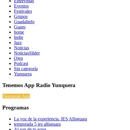
Entrevistas
Eventos
Festivales
Grupos
Guadalinfo
Guaro
home
Indie
Jazz
Noticias
NoticiasSlider
Ojen
Podcast
Sin categoría
Yunquera
Tenemos App Radio Yunquera
Descargar App
Programas
La voz de la experiencia. IES Alfaguara
temporada 5 ies alfaguara
Al son de tu song