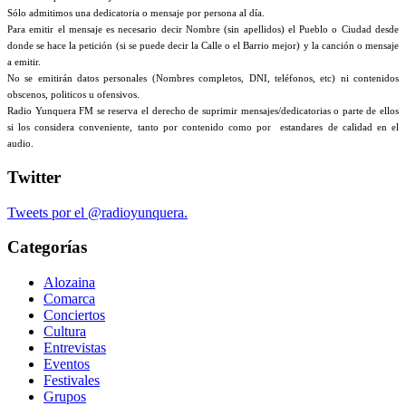
Sólo admitimos una dedicatoria o mensaje por persona al día.
Para emitir el mensaje es necesario decir Nombre (sin apellidos) el Pueblo o Ciudad desde
donde se hace la petición (si se puede decir la Calle o el Barrio mejor) y la canción o mensaje
a emitir.
No se emitirán datos personales (Nombres completos, DNI, teléfonos, etc) ni contenidos
obscenos, politicos u ofensivos.
Radio Yunquera FM se reserva el derecho de suprimir mensajes/dedicatorias o parte de ellos
si los considera conveniente, tanto por contenido como por estandares de calidad en el
audio.
Twitter
Tweets por el @radioyunquera.
Categorías
Alozaina
Comarca
Conciertos
Cultura
Entrevistas
Eventos
Festivales
Grupos