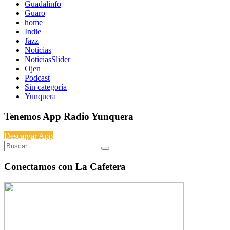
Guadalinfo
Guaro
home
Indie
Jazz
Noticias
NoticiasSlider
Ojen
Podcast
Sin categoría
Yunquera
Tenemos App Radio Yunquera
Descargar App
Buscar:
Conectamos con La Cafetera