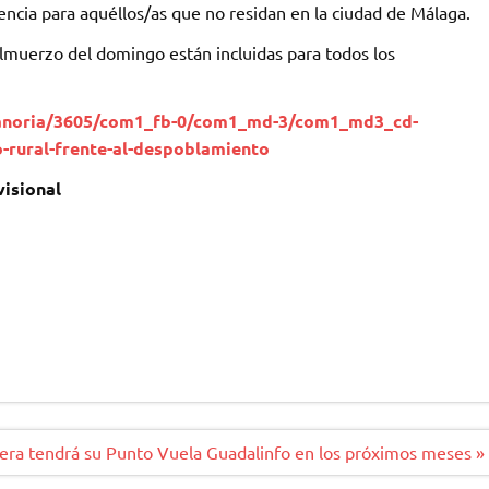
ncia para aquéllos/as que no residan en la ciudad de Málaga.
almuerzo del domingo están incluidas para todos los
lanoria/3605/com1_fb-0/com1_md-3/com1_md3_cd-
-rural-frente-al-despoblamiento
visional
ra tendrá su Punto Vuela Guadalinfo en los próximos meses »