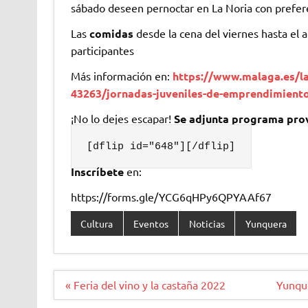
sábado deseen pernoctar en La Noria con prefere
Las
comidas
desde la cena del viernes hasta el 
participantes
Más información en:
https://www.malaga.es/
43263/jornadas-juveniles-de-emprendimiento
¡No lo dejes escapar!
Se adjunta programa pro
[dflip id="648"][/dflip]
Inscríbete
en:
https://forms.gle/YCG6qHPy6QPYAAf67
Cultura
Eventos
Noticias
Yunquera
Navegación
« Feria del vino y la castaña 2022
Yunque
de
entradas