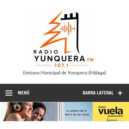
Saltar
al
Radi
contenido
Yunque
Emisora Municipal de Yunquera (Málaga)
MENÚ
BARRA LATERAL