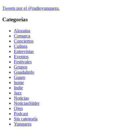
Tweets por el @radioyunquera.
Categorías
Alozaina
Comarca
Conciertos
Cultura
Entrevistas
Eventos
Festivales
Grupos
Guadalinfo
Guaro
home
Indie
Jazz
Noticias
NoticiasSlider
Ojen
Podcast
Sin categoría
Yunquera