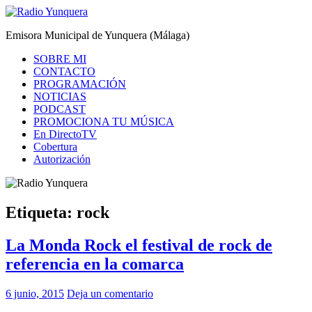
Saltar
al
Radio Yunquera
Emisora Municipal de Yunquera (Málaga)
contenido
SOBRE MI
CONTACTO
PROGRAMACIÓN
NOTICIAS
PODCAST
PROMOCIONA TU MÚSICA
En DirectoTV
Cobertura
Autorización
Etiqueta:
rock
La Monda Rock el festival de rock de
referencia en la comarca
6 junio, 2015
Deja un comentario