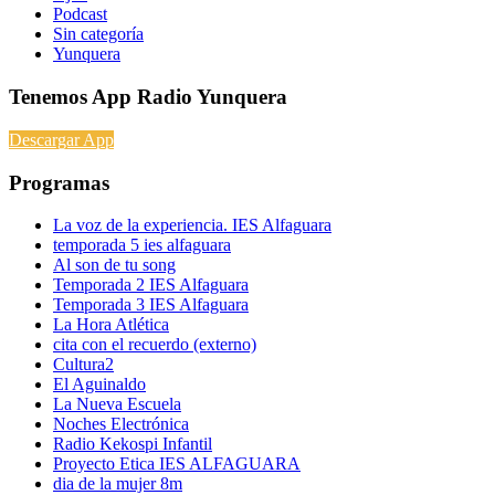
Podcast
Sin categoría
Yunquera
Tenemos App Radio Yunquera
Descargar App
Programas
La voz de la experiencia. IES Alfaguara
temporada 5 ies alfaguara
Al son de tu song
Temporada 2 IES Alfaguara
Temporada 3 IES Alfaguara
La Hora Atlética
cita con el recuerdo (externo)
Cultura2
El Aguinaldo
La Nueva Escuela
Noches Electrónica
Radio Kekospi Infantil
Proyecto Etica IES ALFAGUARA
dia de la mujer 8m