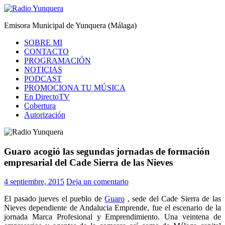
Saltar
al
Radio Yunquera
Emisora Municipal de Yunquera (Málaga)
contenido
SOBRE MI
CONTACTO
PROGRAMACIÓN
NOTICIAS
PODCAST
PROMOCIONA TU MÚSICA
En DirectoTV
Cobertura
Autorización
Guaro acogió las segundas jornadas de formación
empresarial del Cade Sierra de las Nieves
4 septiembre, 2015
Deja un comentario
El pasado jueves el pueblo de
Guaro
, sede del Cade Sierra de las
Nieves dependiente de Andalucia Emprende, fue el escenario de la
jornada Marca Profesional y Emprendimiento. Una veintena de