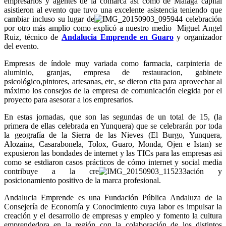
empresarios y agentes de la comarca así como de Málaga capital
asistieron al evento que tuvo una excelente asistencia teniendo que
cambiar incluso su lugar de
celebración
por otro más amplio como explicó a nuestro medio Miguel Angel
Ruiz, técnico de
Andalucia Emprende en Guaro
y organizador
del evento.
Empresas de índole muy variada como farmacia, carpinteria de
aluminio, granjas, empresa de restauracion, gabinete
psicológico,pintores, artesanas, etc, se dieron cita para aprovechar al
máximo los consejos de la empresa de comunicación elegida por el
proyecto para asesorar a los empresarios.
En estas jornadas, que son las segundas de un total de 15, (la
primera de ellas celebrada en Yunquera) que se celebrarán por toda
la geografía de la Sierra de las Nieves (El Burgo, Yunquera,
Alozaina, Casarabonela, Tolox, Guaro, Monda, Ojen e Istan) se
expusieron las bondades de internet y las TICs para las empresas asi
como se estdiaron casos prácticos de cómo internet y social media
contribuye a la cre
ación y
posicionamiento positivo de la marca profesional.
Andalucia Emprende es una Fundación Pública Andaluza de la
Consejería de Economía y Conocimiento cuya labor es impulsar la
creación y el desarrollo de empresas y empleo y fomento la cultura
emprendedora en la región con la colaboración de los distintos