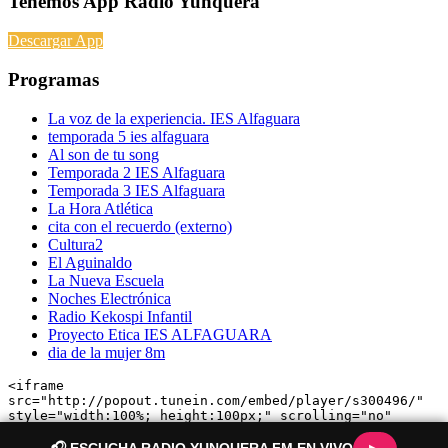
Tenemos App Radio Yunquera
Descargar App
Programas
La voz de la experiencia. IES Alfaguara
temporada 5 ies alfaguara
Al son de tu song
Temporada 2 IES Alfaguara
Temporada 3 IES Alfaguara
La Hora Atlética
cita con el recuerdo (externo)
Cultura2
El Aguinaldo
La Nueva Escuela
Noches Electrónica
Radio Kekospi Infantil
Proyecto Etica IES ALFAGUARA
dia de la mujer 8m
<iframe 
src="http://popout.tunein.com/embed/player/s300496/" 
style="width:100%; height:100px;" scrolling="no" 
frameborder="no"></iframe>
🎧 ESCUCHA RADIO YUNQUERA FM EN VIVO