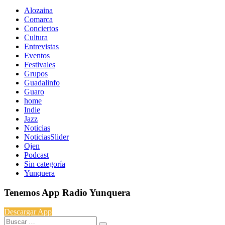
Alozaina
Comarca
Conciertos
Cultura
Entrevistas
Eventos
Festivales
Grupos
Guadalinfo
Guaro
home
Indie
Jazz
Noticias
NoticiasSlider
Ojen
Podcast
Sin categoría
Yunquera
Tenemos App Radio Yunquera
Descargar App
Buscar: