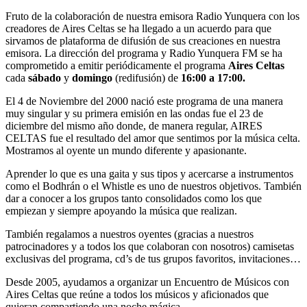
Fruto de la colaboración de nuestra emisora Radio Yunquera con los
creadores de Aires Celtas se ha llegado a un acuerdo para que
sirvamos de plataforma de difusión de sus creaciones en nuestra
emisora. La dirección del programa y Radio Yunquera FM se ha
comprometido a emitir periódicamente el programa
Aires Celtas
cada
sábado
y
domingo
(redifusión) de
16:00 a 17:00.
El 4 de Noviembre del 2000 nació este programa de una manera
muy singular y su primera emisión en las ondas fue el 23 de
diciembre del mismo año donde, de manera regular, AIRES
CELTAS fue el resultado del amor que sentimos por la música celta.
Mostramos al oyente un mundo diferente y apasionante.
Aprender lo que es una gaita y sus tipos y acercarse a instrumentos
como el Bodhrán o el Whistle es uno de nuestros objetivos. También
dar a conocer a los grupos tanto consolidados como los que
empiezan y siempre apoyando la música que realizan.
También regalamos a nuestros oyentes (gracias a nuestros
patrocinadores y a todos los que colaboran con nosotros) camisetas
exclusivas del programa, cd’s de tus grupos favoritos, invitaciones…
Desde 2005, ayudamos a organizar un Encuentro de Músicos con
Aires Celtas que reúne a todos los músicos y aficionados que
quieran compartiendo una noche mágica.