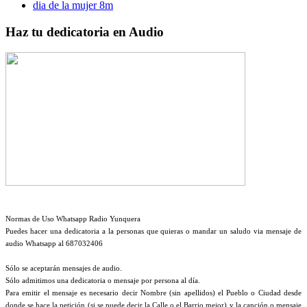
dia de la mujer 8m
Haz tu dedicatoria en Audio
Normas de Uso Whatsapp Radio Yunquera
Puedes hacer una dedicatoria a la personas que quieras o mandar un saludo via mensaje de
audio Whatsapp al 687032406
Sólo se aceptarán mensajes de audio.
Sólo admitimos una dedicatoria o mensaje por persona al día.
Para emitir el mensaje es necesario decir Nombre (sin apellidos) el Pueblo o Ciudad desde
donde se hace la petición (si se puede decir la Calle o el Barrio mejor) y la canción o mensaje