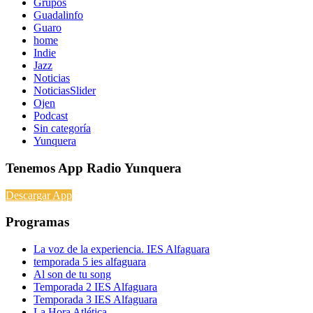
Grupos
Guadalinfo
Guaro
home
Indie
Jazz
Noticias
NoticiasSlider
Ojen
Podcast
Sin categoría
Yunquera
Tenemos App Radio Yunquera
Descargar App
Programas
La voz de la experiencia. IES Alfaguara
temporada 5 ies alfaguara
Al son de tu song
Temporada 2 IES Alfaguara
Temporada 3 IES Alfaguara
La Hora Atlética