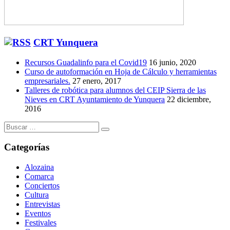
CRT Yunquera
Recursos Guadalinfo para el Covid19
16 junio, 2020
Curso de autoformación en Hoja de Cálculo y herramientas
empresariales.
27 enero, 2017
Talleres de robótica para alumnos del CEIP Sierra de las
Nieves en CRT Ayuntamiento de Yunquera
22 diciembre,
2016
Buscar:
Categorías
Alozaina
Comarca
Conciertos
Cultura
Entrevistas
Eventos
Festivales