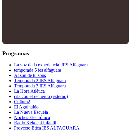
Programas
La voz de la experiencia. IES Alfaguara
temporada 5 ies alfaguara
Al son de tu song
Temporada 2 IES Alfaguara
Temporada 3 IES Alfaguara
La Hora Atlética
cita con el recuerdo (externo)
Cultura2
El Aguinaldo
La Nueva Escuela
Noches Electrónica
Radio Kekospi Infantil
Proyecto Etica IES ALFAGUARA