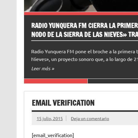
L
COMIENZAN LOS FESTIVALES MUSICALES
MÁLAGA MUSIC TALENTS” EN YUNQUER
La música en directo vuelve a tomar las plazas y 
Málaga Music Talents”, un evento que reunirá a 
Leer más »
EMAIL VERIFICATION
15 julio, 2015
Deja un comentario
[email_verification]