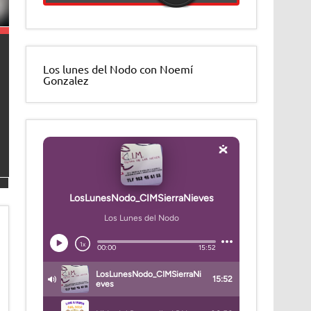
Los lunes del Nodo con Noemí
Gonzalez
LA DIPUTACIÓN DE MÁLAGA RECONOCE LA TRAYE
DE LA MUJER RURAL EN LA SIERRA DE LAS NIEV
La Diputación Provincial de Málaga ha distinguido recien
emprendedora vinculada a la comarca de la Sierra de las 
Leer más »