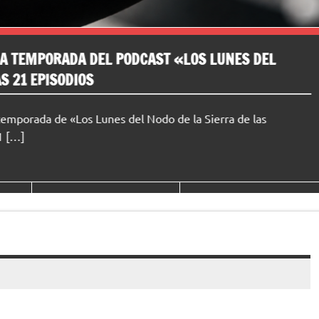
 EN LA SIERRA DE LAS NIEVES CON “EMERGE
A
rincones de la Sierra de las Nieves con la llegada de “Emerge
jóvenes […]